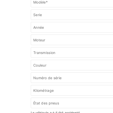
Modèle*
Serie
Année
Moteur
Transmission
Couleur
Numéro de série
Kilométrage
État des pneus
Le véhicule a-t-il été accidenté