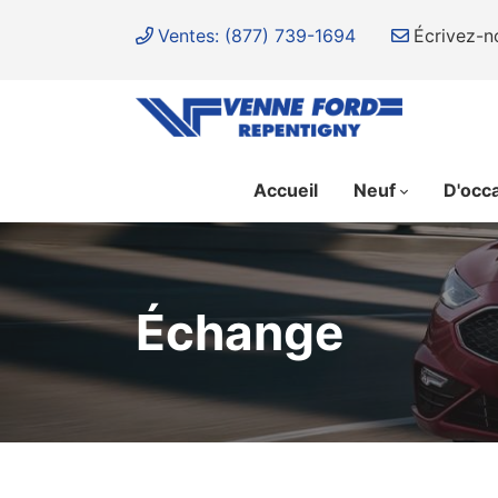
Ventes: (877) 739-1694
Écrivez-n
Accueil
Neuf
D'occ
Échange