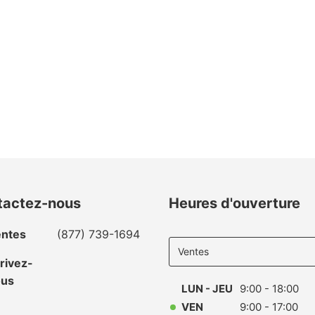
tactez-nous
Heures d'ouverture
Select
ntes
(877) 739-1694
department
to display
rivez-
hours
ous
LUN - JEU
9:00 - 18:00
VEN
9:00 - 17:00