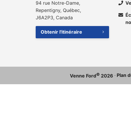
94 rue Notre-Dame,
Ve
Repentigny, Québec,
Éc
J6A2P3, Canada
n
Obtenir l'itinéraire
©
·
Plan d
Venne Ford
2026