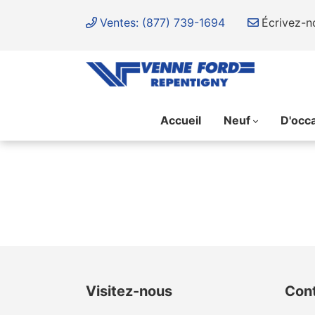
Ventes: (877) 739-1694
Écrivez-n
Accueil
Neuf
D'occ
{{ cookieBannerContent.titles.mainTitle }}
{{ cookieBannerContent.bannerMessage }}
{{ cookieBannerContent.buttonLabels.acceptAll }}
{{ cookieBannerContent.buttonLabels.rejectAll }}
{{ cookieBannerContent.buttonLabels.cookieSettings }}
{{ cookieBannerContent.buttonLabels.cookieSettings }}
Visitez-nous
Con