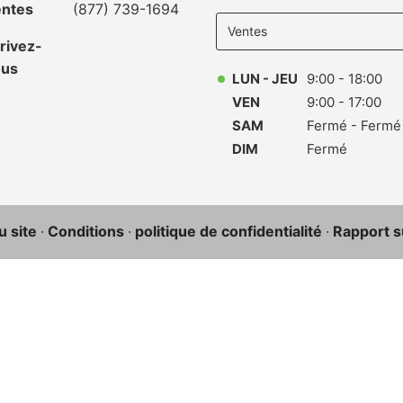
Select
ntes
(877) 739-1694
department
to display
rivez-
hours
ous
LUN - JEU
9:00 - 18:00
VEN
9:00 - 17:00
SAM
Fermé - Fermé
DIM
Fermé
u site
·
Conditions
·
politique de confidentialité
·
Rapport su