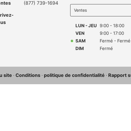
Select
ntes
(877) 739-1694
department
to display
rivez-
hours
ous
LUN - JEU
9:00 - 18:00
VEN
9:00 - 17:00
SAM
Fermé - Fermé
DIM
Fermé
u site
·
Conditions
·
politique de confidentialité
·
Rapport su