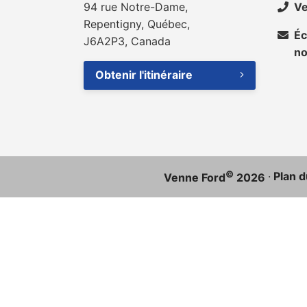
94 rue Notre-Dame,
Ve
Repentigny, Québec,
Éc
J6A2P3, Canada
n
Obtenir l'itinéraire
©
·
Plan d
Venne Ford
2026