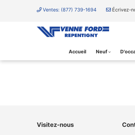
Ventes: (877) 739-1694
Écrivez-n
Accueil
Neuf
D'occ
{{ cookieBannerContent.titles.mainTitle }}
{{ cookieBannerContent.bannerMessage }}
{{ cookieBannerContent.buttonLabels.acceptAll }}
{{ cookieBannerContent.buttonLabels.rejectAll }}
{{ cookieBannerContent.buttonLabels.cookieSettings }}
{{ cookieBannerContent.buttonLabels.cookieSettings }}
Visitez-nous
Con