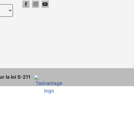
r la loi S-211
·