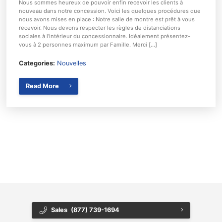
Nous sommes heureux de pouvoir enfin recevoir les clients à
nouveau dans notre concession. Voici les quelques procédures que
nous avons mises en place : Notre salle de montre est prêt à vous
recevoir. Nous devons respecter les règles de distanciations
sociales à l’intérieur du concessionnaire. Idéalement présentez-
vous à 2 personnes maximum par Famille. Merci […]
Categories:
Nouvelles
Read More
{{ cookieBannerContent.titles.mainTitle }}
{{ cookieBannerContent.bannerMessage }}
{{ cookieBannerContent.buttonLabels.acceptAll }}
{{ cookieBannerContent.buttonLabels.rejectAll }}
{{ cookieBannerContent.buttonLabels.cookieSettings }}
{{ cookieBannerContent.buttonLabels.cookieSettings }}
Sales
(877) 739-1694