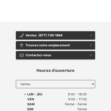
{{ cookieBannerContent.buttonLabels.acceptAll }}
{{ cookieBannerContent.buttonLabels.rejectAll }}
{{ cookieBannerContent.buttonLabels.cookieSettings }}
{{ cookieBannerContent.buttonLabels.cookieSettings }}
Ventes
(877) 739-1694
Trouvez notre emplacement
Contactez-nous
Heures d'ouverture
Select
department
to display
hours
LUN - JEU
9:00 - 18:00
VEN
9:00 - 17:00
SAM
Fermé - Fermé
DIM
Fermé