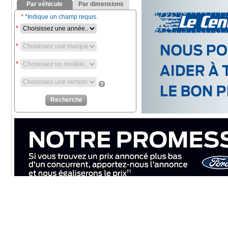
{{ cookieBannerContent.titles.mainTitle }}
{{ cookieBannerContent.bannerMessage }}