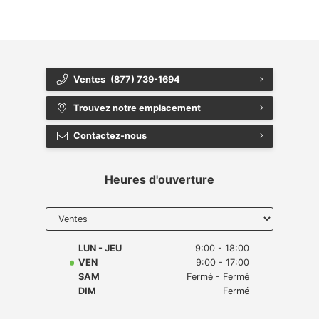
{{ cookieBannerContent.buttonLabels.rejectAll }}
{{ cookieBannerContent.buttonLabels.cookieSettings }}
{{ cookieBannerContent.buttonLabels.cookieSettings }}
Ventes
(877) 739-1694
Trouvez notre emplacement
Contactez-nous
Heures d'ouverture
Select
department
to display
hours
LUN - JEU
9:00 - 18:00
VEN
9:00 - 17:00
SAM
Fermé - Fermé
DIM
Fermé