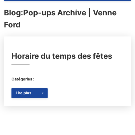
Blog
:Pop-ups Archive | Venne
Ford
Horaire du temps des fêtes
Catégories :
Lire plus
{{ cookieBannerContent.titles.mainTitle }}
{{ cookieBannerContent.bannerMessage }}
{{ cookieBannerContent.buttonLabels.acceptAll }}